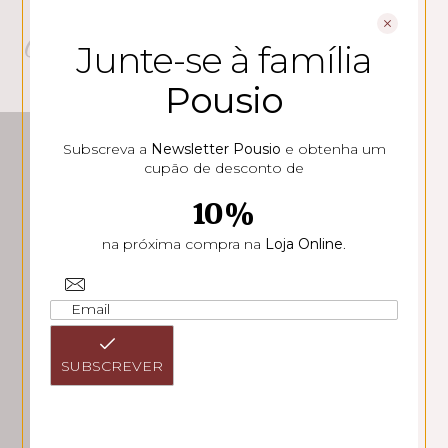
Outro produtos Pousio HMR
Junte-se à família
Pousio
CONTACTOS
Subscreva a
Newsletter Pousio
e obtenha um
cupão de desconto de
Rua Soeiro Pereira Gomes
10%
Lote 1, 6º B
1600-196 Lisboa
na próxima compra na
Loja Online
.
Tlf: +351 217 958 188
(chamada para rede fixa nacional)
Email: geral@pousiohmr.pt
SUBSCREVER