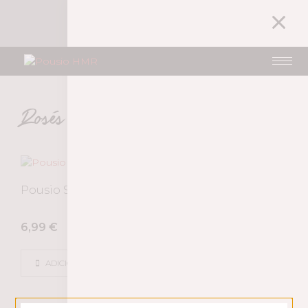
1
A MINHA CONTA
16,99
€
Rosés
Pousio Selection Rosé 2024
6,99
€
ADICIONAR