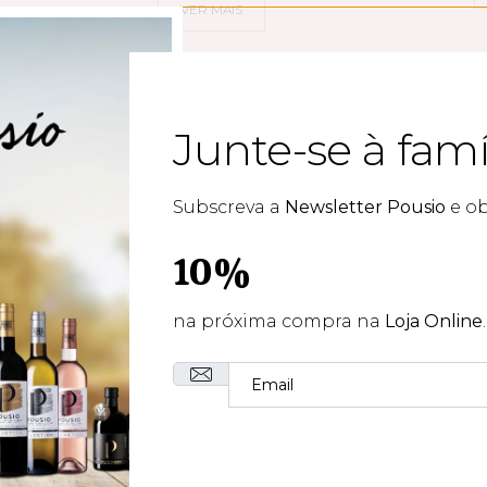
VER MAIS
Junte-se à famí
tra Pousio
Subscreva a
Newsletter Pousio
e o
10%
na próxima compra na
Loja Online
.