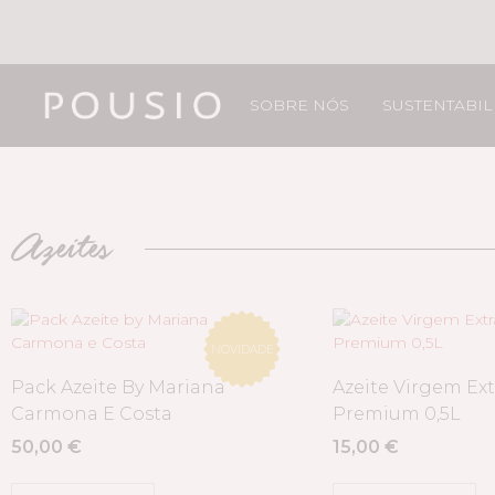
SOBRE NÓS
SUSTENTABI
Azeites
NOVIDADE
Pack Azeite By Mariana
Azeite Virgem Ex
Carmona E Costa
Premium 0,5L
50,00
€
15,00
€