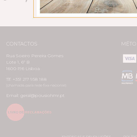
CONTACTOS
MÉTO
Rua Soeiro Pereira Gomes
Lote 1, 6º B
1600-196 Lisboa
Tlf: +351 217 958 188
(chamada para rede fixa nacional)
Email: geral@pousiohmr.pt
ENTREGAS E DEVOLUÇÕES
POLÍTI