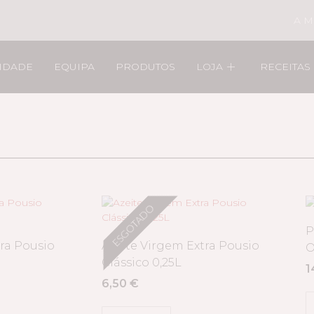
A M
LIDADE
EQUIPA
PRODUTOS
LOJA
RECEITAS
ESGOTADO
P
tra Pousio
Azeite Virgem Extra Pousio
O
Clássico 0,25L
1
6,50
€