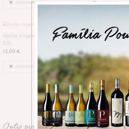
ADICIONAR
ADICIONAR
Azeite Virgem Extra Pousio
Azeite Virgem Ex
0,5L
Clássico 3L
12,00
€
35,00
€
ADICIONAR
ADICIONAR
Outro produtos Pousio HMR