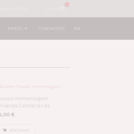
0
INHA CONTA
0,00
€
PRESS
CONTACTOS
EN
ousio Homenagem
liveiras Centenárias
4,00
€
ADICIONAR