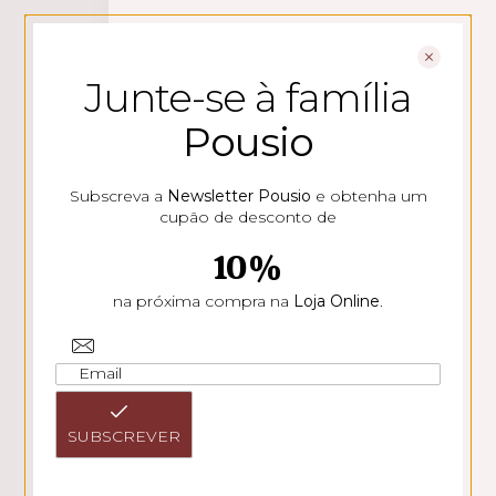
Junte-se à família
Pousio Reserva Branco 2024
Pousio
15,99
€
Subscreva a
Newsletter Pousio
e obtenha um
ADICIONAR
cupão de desconto de
10%
na próxima compra na
Loja Online
.
Marmelar Branco 2023
39,99
€
SUBSCREVER
ADICIONAR