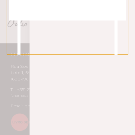
Outro produtos Pousio HMR
CONTACTOS
Rua Soeiro Pereira Gomes
Lote 1, 6º B
1600-196 Lisboa
Tlf: +351 217 958 188
(chamada para rede fixa nacional)
Email: geral@pousiohmr.pt