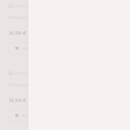
Pousio Antão Vaz & Alvarinho 2024
16,99
€
ADICIONAR
Pousio Arinto 2025
16,99
€
ADICIONAR