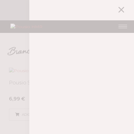
1
A MINHA CONTA
26,99
€
Brancos
Pousio Selection Branco 2025
6,99
€
ADICIONAR