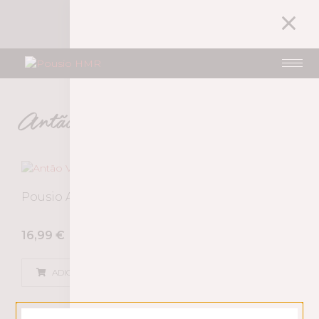
1
A MINHA CONTA
16,99
€
Antão Vaz & Alvarinho
Pousio Antão Vaz & Alvarinho 2024
16,99
€
ADICIONAR