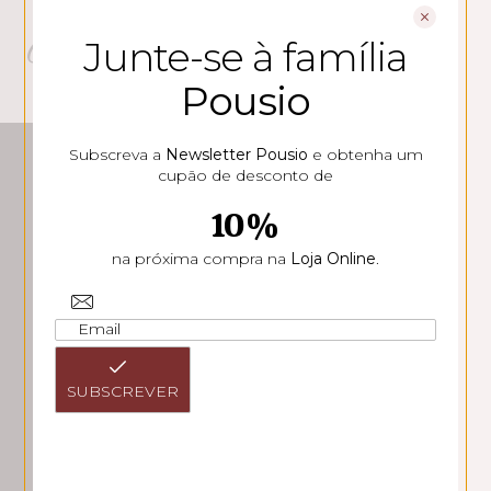
Outro produtos Pousio HMR
Junte-se à família
Pousio
Subscreva a
Newsletter Pousio
e obtenha um
CONTACTOS
cupão de desconto de
Rua Soeiro Pereira Gomes
10%
Lote 1, 6º B
1600-196 Lisboa
na próxima compra na
Loja Online
.
Tlf: +351 217 958 188
(chamada para rede fixa nacional)
Email: geral@pousiohmr.pt
SUBSCREVER