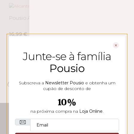
Pousio Alicante Bouschet 2021
16,99
€
ADICIONAR
Junte-se à família
Pousio
Outro produtos Pousio HMR
Subscreva a
Newsletter Pousio
e obtenha um
cupão de desconto de
10%
na próxima compra na
Loja Online
.
CONTACTOS
Rua Soeiro Pereira Gomes
Lote 1, 6º B