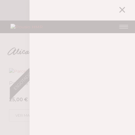
1
A MINHA CONTA
26,99
€
Alicante Bouschet
ESGOTADO
NOVIDADE
Parcela 98 2019
25,00
€
VER MAIS