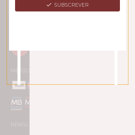
1600-196 Lisboa
SUBSCREVER
Tlf: +351 217 958 188
(chamada para rede fixa nacional)
Email: geral@pousiohmr.pt
MÉTODOS DE PAGAMENTO
NEWSLETTER