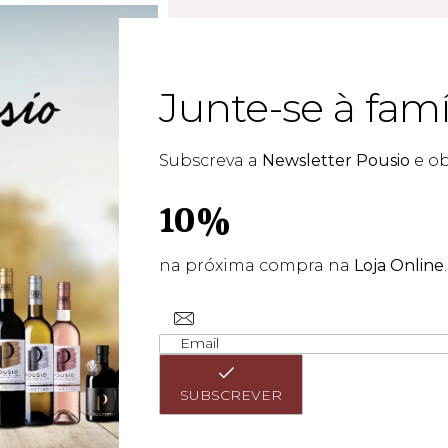
talhe, até
Junte-se à famí
Subscreva a
Newsletter Pousio
e o
10%
na próxima compra na
Loja Online
.
SUBSCREVER