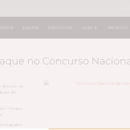
A M
LIDADE
EQUIPA
PRODUTOS
LOJA
RECEITAS
que no Concurso Nacional
e Bronze na
dição do
MA – Centro
m.
um trabalho