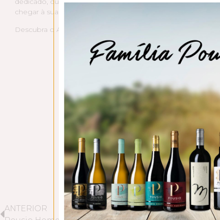
dedicado, que começa no Olival e se aperfeiçoa em cada de
chegar à sua mesa.
Descubra o Azeite Pousio Premium na nossa
loja online
!
ANTERIOR