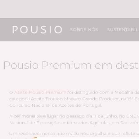
SOBRE NÓS
SUSTENTABI
Pousio Premium em desta
O
Azeite Pousio Premium
foi distinguido com a Medalha d
categoria Azeite Frutado Maduro Grande Produtor, na 19ª E
Concurso Nacional de Azeites de Portugal.
A cerimónia teve lugar no passado dia 11 de junho, no CNE
Nacional de Exposições e Mercados Agrícolas, em Santaré
Um reconhecimento que muito nos orgulha e que reflete 