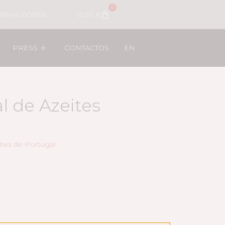
0
INHA CONTA
0,00
€
PRESS
CONTACTOS
EN
 de Azeites