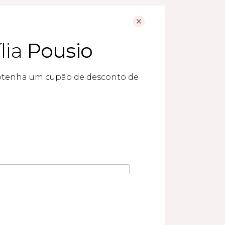
lia
Pousio
btenha um cupão de desconto de
SEGUINTE
Massa com Camarão