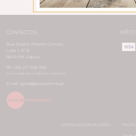
CONTACTOS
MÉTO
Rua Soeiro Pereira Gomes
Lote 1, 6º B
1600-196 Lisboa
Tlf: +351 217 958 188
(chamada para rede fixa nacional)
Email: geral@pousiohmr.pt
ENTREGAS E DEVOLUÇÕES
POLÍTI
2025 