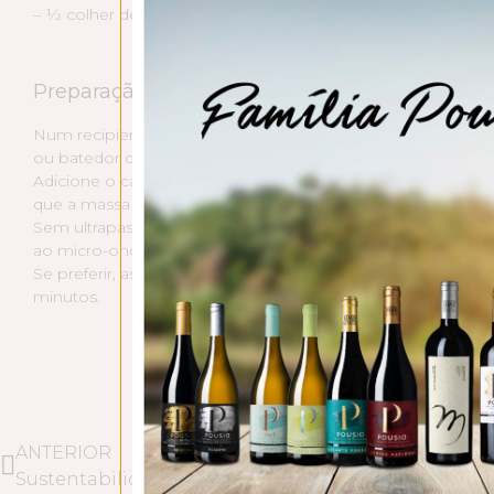
– ½ colher de chá de fermento em pó
Preparação:
Num recipiente, junte o azeite, o ovo, o açúcar e bata tud
ou batedor de arame. De seguida, adicione o leite e misture
Adicione o cacau, a farinha e o fermento. Envolva tudo vig
que a massa fique lisa.
Sem ultrapassar ⅔ da capacidade, divida a massa por 3 cháv
ao micro-ondas, na potência máxima, durante 3 minutos.
Se preferir, asse no forno convencional, pré-aquecido a 180
minutos.
ANTERIOR