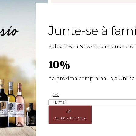
Junte-se à famí
o com um garfo
.
Subscreva a
Newsletter Pousio
e o
orosamente até
10%
enas e leve-as
ºC durante 15
na próxima compra na
Loja Online
.
SUBSCREVER
Sustentabilidade de recursos hídricos na Herdade do Monte da Ribeira